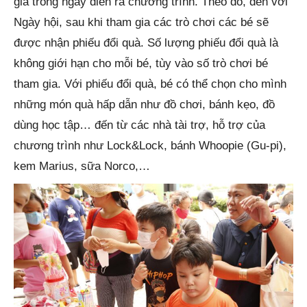
gia trong ngày diễn ra chương trình. Theo đó, đến với
Ngày hội, sau khi tham gia các trò chơi các bé sẽ
được nhận phiếu đổi quà. Số lượng phiếu đổi quà là
không giới hạn cho mỗi bé, tùy vào số trò chơi bé
tham gia. Với phiếu đổi quà, bé có thể chọn cho mình
những món quà hấp dẫn như đồ chơi, bánh kẹo, đồ
dùng học tập… đến từ các nhà tài trợ, hỗ trợ của
chương trình như Lock&Lock, bánh Whoopie (Gu-pi),
kem Marius, sữa Norco,…